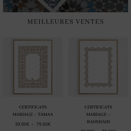
MEILLEURES VENTES
CERTIFICATS DE
MARIAGE
DÉCOUVRIR
CERTIFICATS
CERTIFICATS
MARIAGE – TAMAA
MARIAGE –
BADSHAHI
39.00
€
–
79.00
€