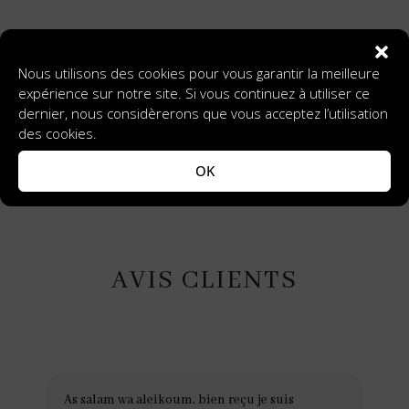
L'ATELIER BLACK ALLURE
Nous utilisons des cookies pour vous garantir la meilleure
Le début d’un beau voyage …
expérience sur notre site. Si vous continuez à utiliser ce
dernier, nous considèrerons que vous acceptez l’utilisation
des cookies.
PAR ICI
OK
AVIS CLIENTS
As salam wa aleikoum, bien reçu je suis