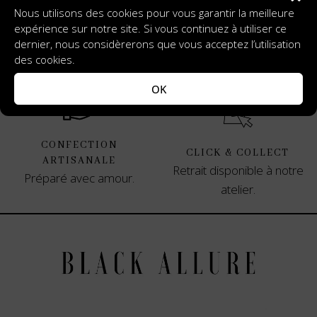
Nous utilisons des cookies pour vous garantir la meilleure
expérience sur notre site. Si vous continuez à utiliser ce
CADEAU IDÉAL
EXPÉDIÉE AVEC SOIN
dernier, nous considèrerons que vous acceptez l’utilisation
Pour offrir ou à s'offrir.
Dans un emballage sur
des cookies.
mesure, 100% adapté.
OK
CONFECTION
CLICK & COLLECT
ARTISANALE
Retrait disponible à notre
Préparé avec amour.
atelier.