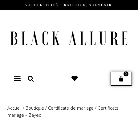
AUTHENTICITÉ, TRADITION, SOUVENIR.
0
Brumes corporelles
Black Allure
Accessoires Voiles
Accueil
/
Boutique
/
Certificats de mariage
/
Certificats
mariage – Zayed